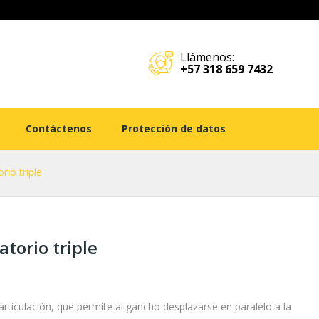
Llámenos:
+57 318 659 7432
Contáctenos
Protección de datos
rio triple
torio triple
rticulación, que permite al gancho desplazarse en paralelo a la