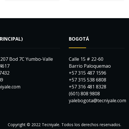
PRINCIPAL)
BOGOTÁ
-207 Bod 7C Yumbo-Valle
Calle 15 # 22-60
 4617
Barrio Paloquemao
 7432
+57 315 487 1596
49
+57 315 538 6808
niyale.com
+57 316 481 8328
(601) 808 9808
yalebogota@tecniyale.com
Copyright © 2022 Tecniyale. Todos los derechos reservados.