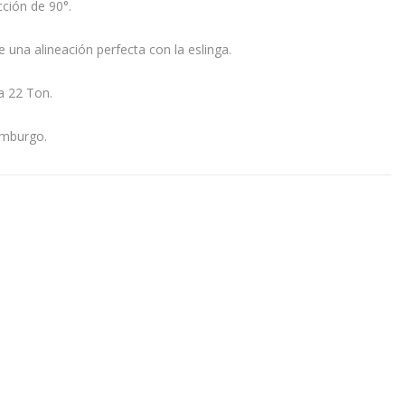
cción de 90°.
le una alineación perfecta con la eslinga.
a 22 Ton.
emburgo.