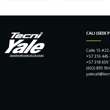
CALI (SEDE 
Calle 15 #22
+57 316 445
+57 318 659
(602) 895 90
yalecali@tec