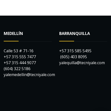
MEDELLÍN
BARRANQUILLA
Calle 53 # 71-16
+57 315 585 5495
+57 315 555 7477
(605) 403 8095
+57 315 444 9077
yalequilla@tecniyale.com
(604) 322 5186
yalemedellin@tecniyale.com