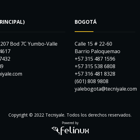
PRINCIPAL)
BOGOTÁ
-207 Bod 7C Yumbo-Valle
Calle 15 # 22-60
 4617
Barrio Paloquemao
 7432
+57 315 487 1596
49
+57 315 538 6808
niyale.com
+57 316 481 8328
(601) 808 9808
yalebogota@tecniyale.com
Copyright © 2022 Tecniyale. Todos los derechos reservados.
Powered by