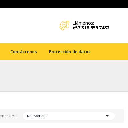
Llámenos:
+57 318 659 7432
Contáctenos
Protección de datos

enar Por:
Relevancia