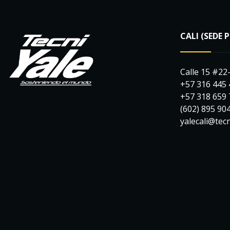
CALI (SEDE 
Calle 15 #22
+57 316 445
+57 318 659
(602) 895 90
yalecali@tec