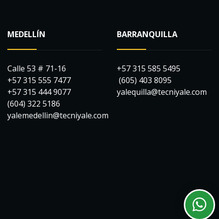
MEDELLÍN
BARRANQUILLA
Calle 53 # 71-16
+57 315 585 5495
+57 315 555 7477
(605) 403 8095
+57 315 444 9077
yalequilla@tecniyale.com
(604) 322 5186
yalemedellin@tecniyale.com