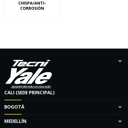
CHISPA/ANTI-
CORROSIÓN
keyboard_arrow_down
CALI (SEDE PRINCIPAL)
BOGOTÁ
keyboard_arrow_down
MEDELLÍN
keyboard_arrow_down