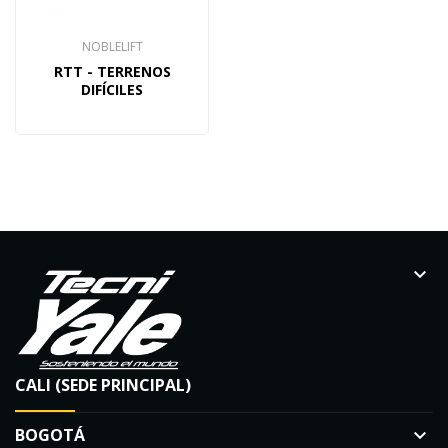
NOBLELIFT
RTT - TERRENOS
DIFÍCILES
keyboard_arrow_down
CALI (SEDE PRINCIPAL)
BOGOTÁ
keyboard_arrow_down