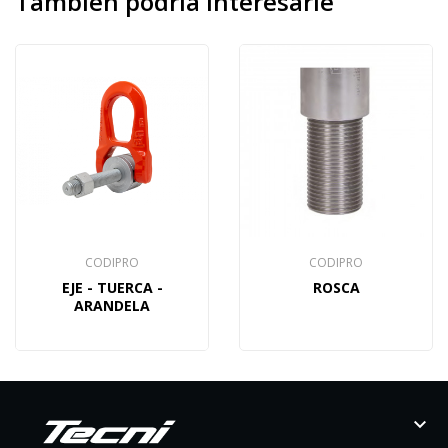
También
podría interesarle
CODIPRO
CODIPRO
EJE - TUERCA -
ROSCA
ARANDELA
keyboard_arrow_down