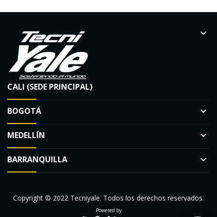
keyboard_arrow_down
CALI (SEDE PRINCIPAL)
BOGOTÁ
keyboard_arrow_down
MEDELLÍN
keyboard_arrow_down
BARRANQUILLA
keyboard_arrow_down
Copyright © 2022 Tecniyale. Todos los derechos reservados.
Powered by